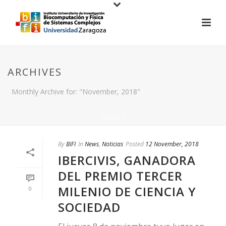
ARCHIVES
Monthly Archive for: "November, 2018"
HOME
/
By
BIFI
In
News
,
Noticias
Posted
12 November, 2018
IBERCIVIS, GANADORA
DEL PREMIO TERCER
MILENIO DE CIENCIA Y
0
SOCIEDAD