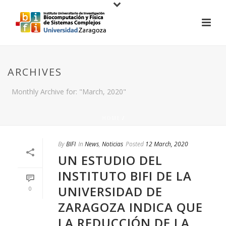
ARCHIVES
Monthly Archive for: "March, 2020"
HOME
/
By
BIFI
In
News
,
Noticias
Posted
12 March, 2020
UN ESTUDIO DEL
INSTITUTO BIFI DE LA
UNIVERSIDAD DE
0
ZARAGOZA INDICA QUE
LA REDUCCIÓN DE LA