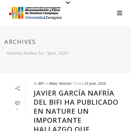
ARCHIVES
Monthly Archive for: "June, 2020"
HOME
/
By
BIFI
In
News
,
Noticias
Posted
23 June, 2020
JAVIER GARCÍA NAFRÍA
DEL BIFI HA PUBLICADO
EN NATURE UN
0
IMPORTANTE
HALLAZGO QUE