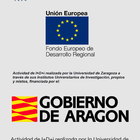
A
T
I
O
N