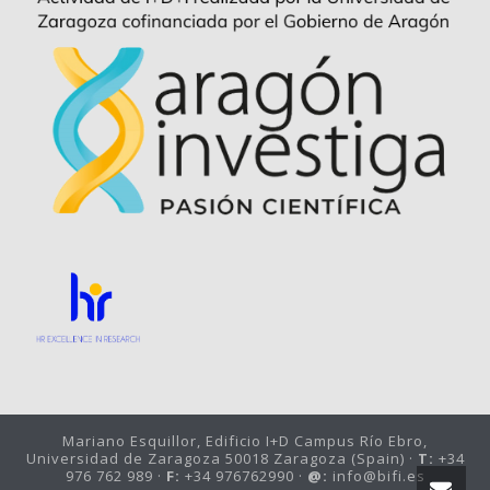
Mariano Esquillor, Edificio I+D Campus Río Ebro,
Universidad de Zaragoza 50018 Zaragoza (Spain) ·
T:
+34
976 762 989 ·
F:
+34 976762990 ·
@:
info@bifi.es