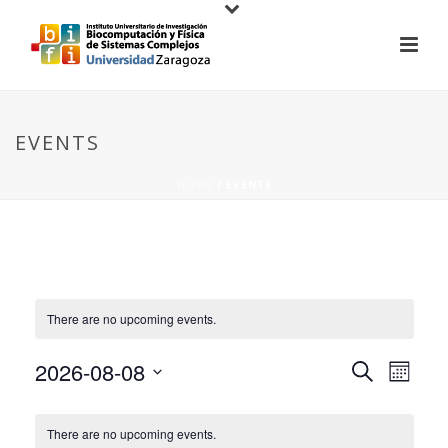
EVENTS
HOME
/
EVENTS
There are no upcoming events.
E
E
2026-08-08
Search
Month
V
Select
V
C
date.
E
There are no upcoming events.