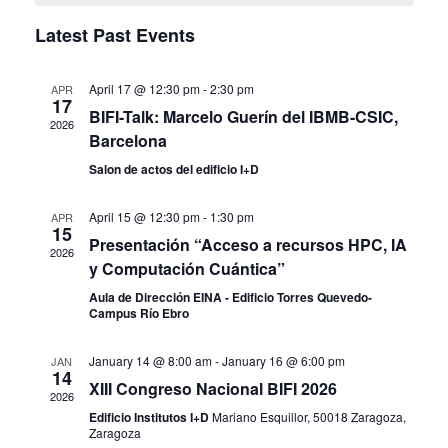
E
A
N
Latest Past Events
N
T
L
V
T
E
April 17 @ 12:30 pm
-
2:30 pm
APR
17
I
S
BIFI-Talk: Marcelo Guerín del IBMB-CSIC,
N
2026
E
Barcelona
S
D
W
Salon de actos del edificio I+D
E
S
A
April 15 @ 12:30 pm
-
1:30 pm
APR
N
A
15
R
Presentación “Acceso a recursos HPC, IA
2026
A
y Computación Cuántica”
R
O
V
Aula de Dirección EINA - Edificio Torres Quevedo-
C
Campus Río Ebro
F
I
H
G
E
January 14 @ 8:00 am
-
January 16 @ 6:00 pm
JAN
14
A
A
XIII Congreso Nacional BIFI 2026
V
2026
T
Edificio Institutos I+D
Mariano Esquillor, 50018 Zaragoza,
N
E
Zaragoza