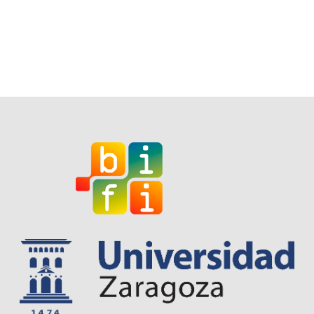
I
D
N
O
V
N
T
I
S
E
W
S
N
A
V
I
G