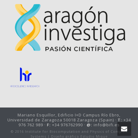
Mariano Esquillor, Edificio I+D Campus Río Ebro,
Universidad de Zaragoza 50018 Zaragoza (Spain) ·
T:
+34
976 762 989 ·
F:
+34 976762990 ·
@:
info@bifi.es
© 2016 Institute for Biocomputation and Physics of Complex
Systems |
Diseño gráfico Estudio Mique