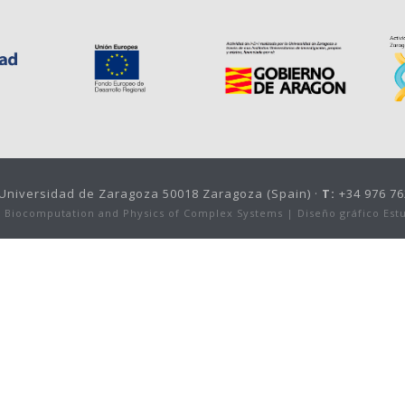
, Universidad de Zaragoza 50018 Zaragoza (Spain) ·
T:
+34 976 76
or Biocomputation and Physics of Complex Systems |
Diseño gráfico Est