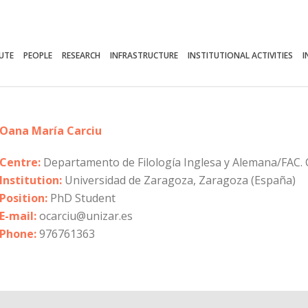
TUTE
PEOPLE
RESEARCH
INFRASTRUCTURE
INSTITUTIONAL ACTIVITIES
I
Oana María Carciu
Centre:
Departamento de Filología Inglesa y Alemana/F
Institution:
Universidad de Zaragoza, Zaragoza (España)
Position:
PhD Student
E-mail:
ocarciu@unizar.es
Phone:
976761363