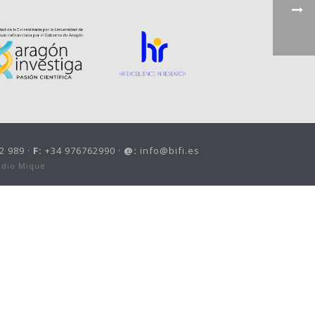
2 989 ·
F:
+34 976762990 ·
@:
info@bifi.es
udio Mique