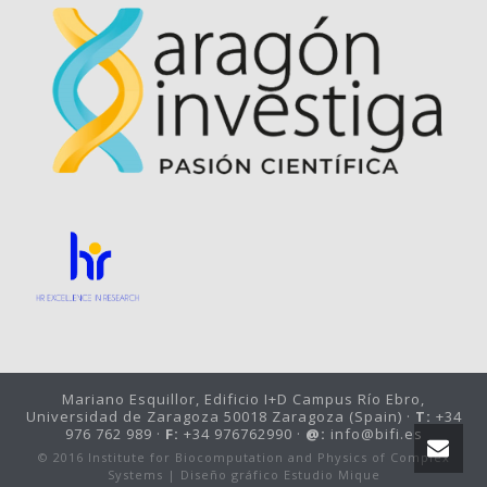
Mariano Esquillor, Edificio I+D Campus Río Ebro,
Universidad de Zaragoza 50018 Zaragoza (Spain) ·
T:
+34
976 762 989 ·
F:
+34 976762990 ·
@:
info@bifi.es
© 2016 Institute for Biocomputation and Physics of Complex
Systems |
Diseño gráfico Estudio Mique