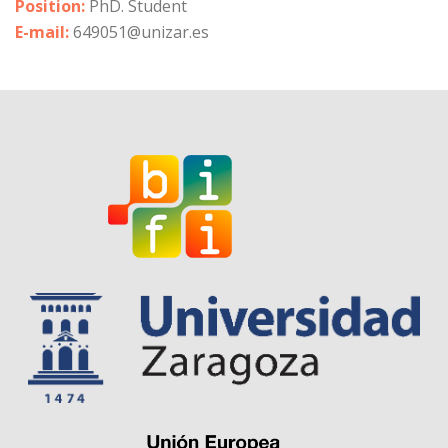
Position:
PhD. Student
E-mail:
649051@unizar.es