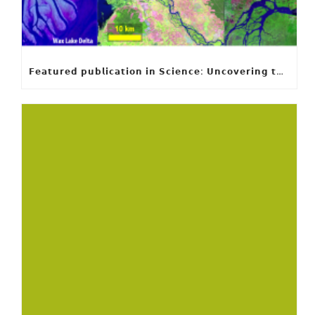
𝗙𝗲𝗮𝘁𝘂𝗿𝗲𝗱 𝗽𝘂𝗯𝗹𝗶𝗰𝗮𝘁𝗶𝗼𝗻 𝗶𝗻 𝗦𝗰𝗶𝗲𝗻𝗰𝗲: 𝗨𝗻𝗰𝗼𝘃𝗲𝗿𝗶𝗻𝗴 𝘁𝗵𝗲 𝗵𝗶𝗱𝗱𝗲𝗻 𝗿𝘂𝗹𝗲𝘀 𝗯𝗲𝗵𝗶𝗻𝗱 𝗿𝗶𝘃𝗲𝗿 𝗱𝗲𝗹𝘁𝗮 𝗴𝗲𝗼𝗺𝗲𝘁𝗿𝘆 𝗮𝗻𝗱 𝗴𝗿𝗼𝘄𝘁𝗵