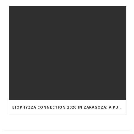
BIOPHYZZA CONNECTION 2026 IN ZARAGOZA: A PUBLIC OUTREACH EVENT ON 26 MARCH WHERE SCIENCE AND PIZZA COME TOGETHER.