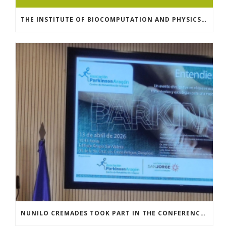
THE INSTITUTE OF BIOCOMPUTATION AND PHYSICS OF COMPLEX SYSTEMS AT THE UNIVERSITY OF ZARAGOZA ORGANISED THE WORKSHOP “THE JOURNEY THROUGH THE DIGESTIVE SYSTEM” FOR MEMBERS OF THE UTRILLO ASSOCIATION
NUNILO CREMADES TOOK PART IN THE CONFERENCE ENTITLED UNDERSTANDING PARKINSON’S. ADVANCES AND NEW PERSPECTIVES’.