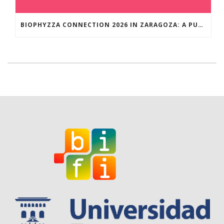
BIOPHYZZA CONNECTION 2026 IN ZARAGOZA: A PUBLIC OUTREACH EVENT ON 26 MARCH WHERE SCIENCE AND PIZZA COME TOGETHER.