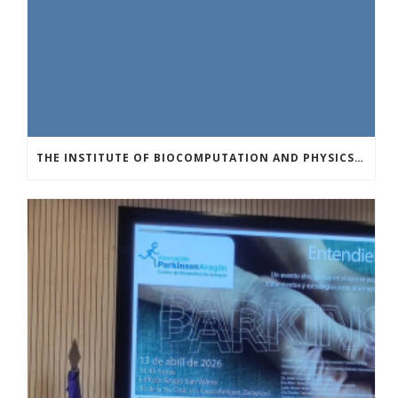
THE INSTITUTE OF BIOCOMPUTATION AND PHYSICS OF COMPLEX SYSTEMS AT THE UNIVERSITY OF ZARAGOZA ORGANISED THE WORKSHOP “THE JOURNEY THROUGH THE DIGESTIVE SYSTEM” FOR MEMBERS OF THE UTRILLO ASSOCIATION