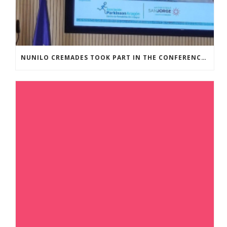
NUNILO CREMADES TOOK PART IN THE CONFERENCE ENTITLED UNDERSTANDING PARKINSON’S. ADVANCES AND NEW PERSPECTIVES’.