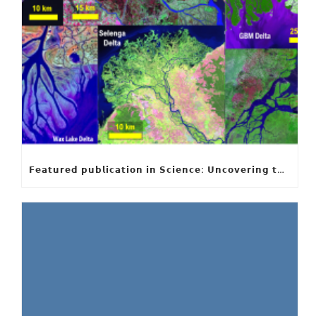
𝗙𝗲𝗮𝘁𝘂𝗿𝗲𝗱 𝗽𝘂𝗯𝗹𝗶𝗰𝗮𝘁𝗶𝗼𝗻 𝗶𝗻 𝗦𝗰𝗶𝗲𝗻𝗰𝗲: 𝗨𝗻𝗰𝗼𝘃𝗲𝗿𝗶𝗻𝗴 𝘁𝗵𝗲 𝗵𝗶𝗱𝗱𝗲𝗻 𝗿𝘂𝗹𝗲𝘀 𝗯𝗲𝗵𝗶𝗻𝗱 𝗿𝗶𝘃𝗲𝗿 𝗱𝗲𝗹𝘁𝗮 𝗴𝗲𝗼𝗺𝗲𝘁𝗿𝘆 𝗮𝗻𝗱 𝗴𝗿𝗼𝘄𝘁𝗵