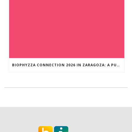
BIOPHYZZA CONNECTION 2026 IN ZARAGOZA: A PUBLIC OUTREACH EVENT ON 26 MARCH WHERE SCIENCE AND PIZZA COME TOGETHER.