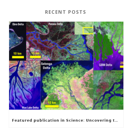
RECENT POSTS
𝗙𝗲𝗮𝘁𝘂𝗿𝗲𝗱 𝗽𝘂𝗯𝗹𝗶𝗰𝗮𝘁𝗶𝗼𝗻 𝗶𝗻 𝗦𝗰𝗶𝗲𝗻𝗰𝗲: 𝗨𝗻𝗰𝗼𝘃𝗲𝗿𝗶𝗻𝗴 𝘁𝗵𝗲 𝗵𝗶𝗱𝗱𝗲𝗻 𝗿𝘂𝗹𝗲𝘀 𝗯𝗲𝗵𝗶𝗻𝗱 𝗿𝗶𝘃𝗲𝗿 𝗱𝗲𝗹𝘁𝗮 𝗴𝗲𝗼𝗺𝗲𝘁𝗿𝘆 𝗮𝗻𝗱 𝗴𝗿𝗼𝘄𝘁𝗵