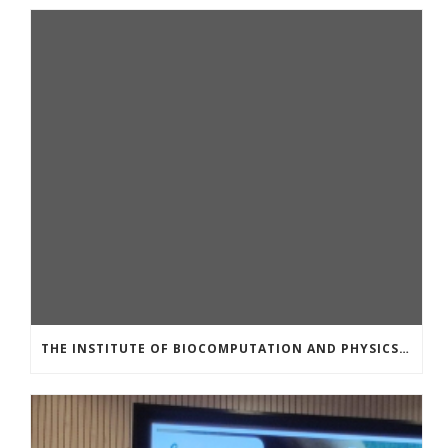
THE INSTITUTE OF BIOCOMPUTATION AND PHYSICS OF COMPLEX SYSTEMS AT THE UNIVERSITY OF ZARAGOZA ORGANISED THE WORKSHOP “THE JOURNEY THROUGH THE DIGESTIVE SYSTEM” FOR MEMBERS OF THE UTRILLO ASSOCIATION