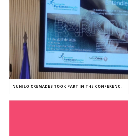
NUNILO CREMADES TOOK PART IN THE CONFERENCE ENTITLED UNDERSTANDING PARKINSON’S. ADVANCES AND NEW PERSPECTIVES’.