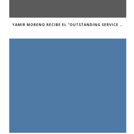
YAMIR MORENO RECIBE EL “OUTSTANDING SERVICE AWARD” 2026 DE LA NETWORK SCIENCE SOCIETY.