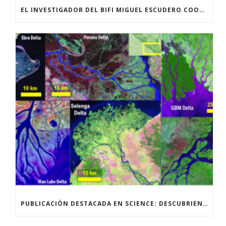
EL INVESTIGADOR DEL BIFI MIGUEL ESCUDERO COORDINA EL PROYECTO ECOAIR
PUBLICACIÓN DESTACADA EN SCIENCE: DESCUBRIENDO LAS REGLAS OCULTAS DETRÁS DE LA GEOMETRÍA Y EL CRECIMIENTO DEL DELTA FLUVIAL