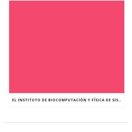
EL INSTITUTO DE BIOCOMPUTACIÓN Y FÍSICA DE SISTEMAS COMPLEJOS DE LA UNIVERSIDAD DE ZARAGOZA COORDINÓ LAS JORNADAS “EL VIAJE A TRAVÉS DEL SISTEMA DIGESTIVO” PARA USUARIOS Y USUARIAS DE LA ASOCIACIÓN UTRILLO