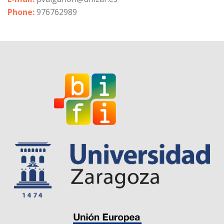
Phone:
976762989