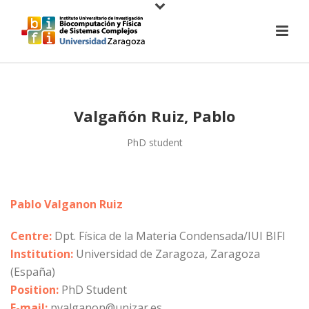
Valgañón Ruiz, Pablo
PhD student
Pablo Valganon Ruiz
Centre:
Dpt. Física de la Materia Condensada/IUI BIFI
Institution:
Universidad de Zaragoza, Zaragoza
(España)
Position:
PhD Student
E-mail:
pvalganon@unizar.es