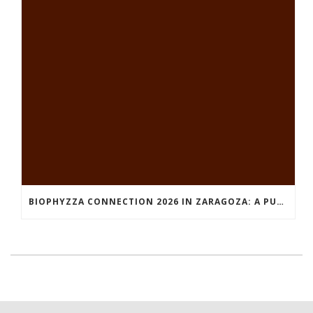
BIOPHYZZA CONNECTION 2026 IN ZARAGOZA: A PUBLIC OUTREACH EVENT ON 26 MARCH WHERE SCIENCE AND PIZZA COME TOGETHER.