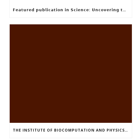
𝗙𝗲𝗮𝘁𝘂𝗿𝗲𝗱 𝗽𝘂𝗯𝗹𝗶𝗰𝗮𝘁𝗶𝗼𝗻 𝗶𝗻 𝗦𝗰𝗶𝗲𝗻𝗰𝗲: 𝗨𝗻𝗰𝗼𝘃𝗲𝗿𝗶𝗻𝗴 𝘁𝗵𝗲 𝗵𝗶𝗱𝗱𝗲𝗻 𝗿𝘂𝗹𝗲𝘀 𝗯𝗲𝗵𝗶𝗻𝗱 𝗿𝗶𝘃𝗲𝗿 𝗱𝗲𝗹𝘁𝗮 𝗴𝗲𝗼𝗺𝗲𝘁𝗿𝘆 𝗮𝗻𝗱 𝗴𝗿𝗼𝘄𝘁𝗵
THE INSTITUTE OF BIOCOMPUTATION AND PHYSICS OF COMPLEX SYSTEMS AT THE UNIVERSITY OF ZARAGOZA ORGANISED THE WORKSHOP “THE JOURNEY THROUGH THE DIGESTIVE SYSTEM” FOR MEMBERS OF THE UTRILLO ASSOCIATION