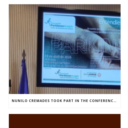
NUNILO CREMADES TOOK PART IN THE CONFERENCE ENTITLED UNDERSTANDING PARKINSON’S. ADVANCES AND NEW PERSPECTIVES’.