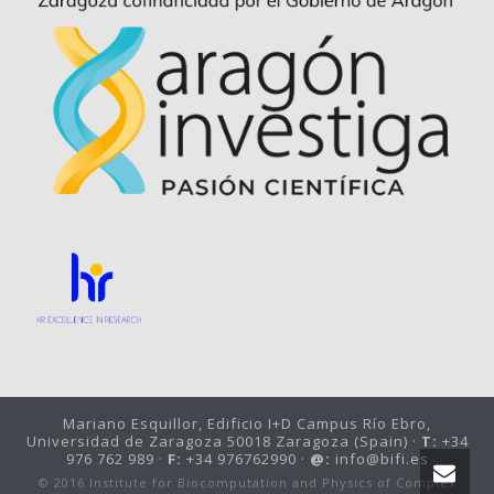
Mariano Esquillor, Edificio I+D Campus Río Ebro,
Universidad de Zaragoza 50018 Zaragoza (Spain) ·
T:
+34
976 762 989 ·
F:
+34 976762990 ·
@:
info@bifi.es
© 2016 Institute for Biocomputation and Physics of Complex