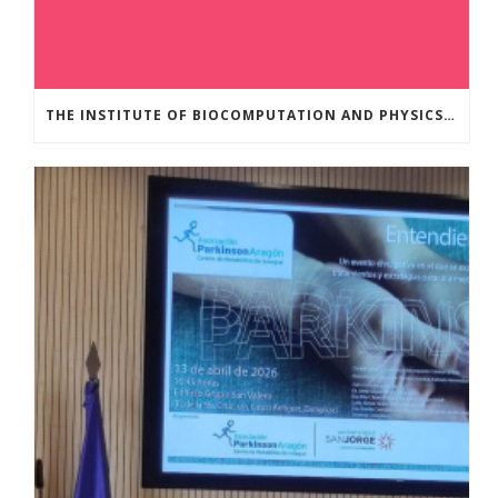
THE INSTITUTE OF BIOCOMPUTATION AND PHYSICS OF COMPLEX SYSTEMS AT THE UNIVERSITY OF ZARAGOZA ORGANISED THE WORKSHOP “THE JOURNEY THROUGH THE DIGESTIVE SYSTEM” FOR MEMBERS OF THE UTRILLO ASSOCIATION