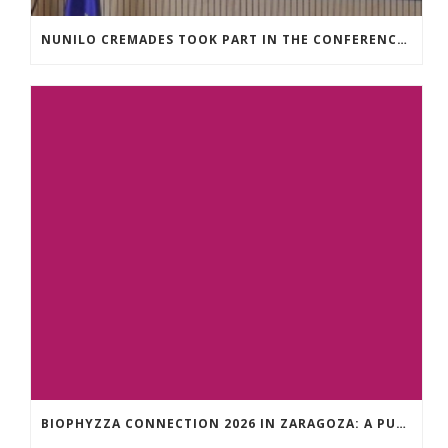
NUNILO CREMADES TOOK PART IN THE CONFERENCE ENTITLED UNDERSTANDING PARKINSON’S. ADVANCES AND NEW PERSPECTIVES’.
BIOPHYZZA CONNECTION 2026 IN ZARAGOZA: A PUBLIC OUTREACH EVENT ON 26 MARCH WHERE SCIENCE AND PIZZA COME TOGETHER.