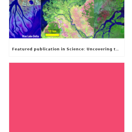
𝗙𝗲𝗮𝘁𝘂𝗿𝗲𝗱 𝗽𝘂𝗯𝗹𝗶𝗰𝗮𝘁𝗶𝗼𝗻 𝗶𝗻 𝗦𝗰𝗶𝗲𝗻𝗰𝗲: 𝗨𝗻𝗰𝗼𝘃𝗲𝗿𝗶𝗻𝗴 𝘁𝗵𝗲 𝗵𝗶𝗱𝗱𝗲𝗻 𝗿𝘂𝗹𝗲𝘀 𝗯𝗲𝗵𝗶𝗻𝗱 𝗿𝗶𝘃𝗲𝗿 𝗱𝗲𝗹𝘁𝗮 𝗴𝗲𝗼𝗺𝗲𝘁𝗿𝘆 𝗮𝗻𝗱 𝗴𝗿𝗼𝘄𝘁𝗵