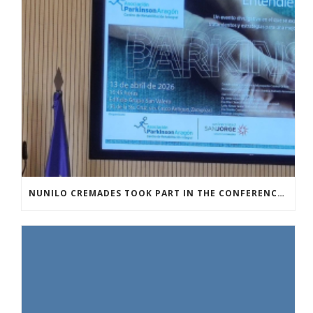
NUNILO CREMADES TOOK PART IN THE CONFERENCE ENTITLED UNDERSTANDING PARKINSON’S. ADVANCES AND NEW PERSPECTIVES’.