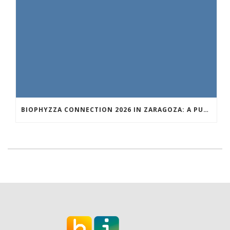
BIOPHYZZA CONNECTION 2026 IN ZARAGOZA: A PUBLIC OUTREACH EVENT ON 26 MARCH WHERE SCIENCE AND PIZZA COME TOGETHER.