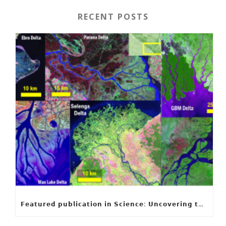
RECENT POSTS
𝗙𝗲𝗮𝘁𝘂𝗿𝗲𝗱 𝗽𝘂𝗯𝗹𝗶𝗰𝗮𝘁𝗶𝗼𝗻 𝗶𝗻 𝗦𝗰𝗶𝗲𝗻𝗰𝗲: 𝗨𝗻𝗰𝗼𝘃𝗲𝗿𝗶𝗻𝗴 𝘁𝗵𝗲 𝗵𝗶𝗱𝗱𝗲𝗻 𝗿𝘂𝗹𝗲𝘀 𝗯𝗲𝗵𝗶𝗻𝗱 𝗿𝗶𝘃𝗲𝗿 𝗱𝗲𝗹𝘁𝗮 𝗴𝗲𝗼𝗺𝗲𝘁𝗿𝘆 𝗮𝗻𝗱 𝗴𝗿𝗼𝘄𝘁𝗵