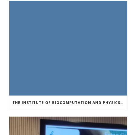
THE INSTITUTE OF BIOCOMPUTATION AND PHYSICS OF COMPLEX SYSTEMS AT THE UNIVERSITY OF ZARAGOZA ORGANISED THE WORKSHOP “THE JOURNEY THROUGH THE DIGESTIVE SYSTEM” FOR MEMBERS OF THE UTRILLO ASSOCIATION