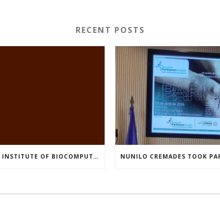
RECENT POSTS
THE INSTITUTE OF BIOCOMPUTATION AND PHYSICS OF COMPLEX SYSTEMS AT THE UNIVERSITY OF ZARAGOZA ORGANISED THE WORKSHOP “THE JOURNEY THROUGH THE DIGESTIVE SYSTEM” FOR MEMBERS OF THE UTRILLO ASSOCIATION