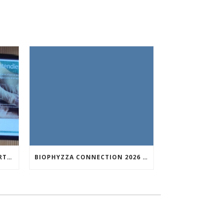
NUNILO CREMADES TOOK PART IN THE CONFERENCE ENTITLED UNDERSTANDING PARKINSON’S. ADVANCES AND NEW PERSPECTIVES’.
BIOPHYZZA CONNECTION 2026 IN ZARAGOZA: A PUBLIC OUTREACH EVENT ON 26 MARCH WHERE SCIENCE AND PIZZA COME TOGETHER.