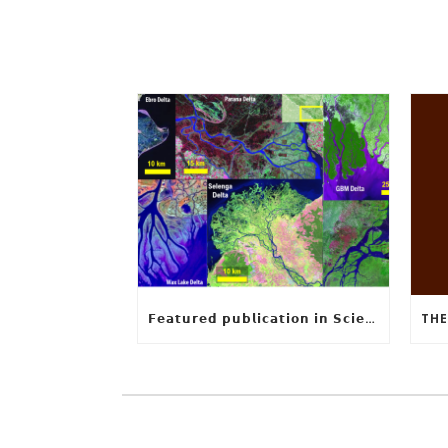
𝗙𝗲𝗮𝘁𝘂𝗿𝗲𝗱 𝗽𝘂𝗯𝗹𝗶𝗰𝗮𝘁𝗶𝗼𝗻 𝗶𝗻 𝗦𝗰𝗶𝗲𝗻𝗰𝗲: 𝗨𝗻𝗰𝗼𝘃𝗲𝗿𝗶𝗻𝗴 𝘁𝗵𝗲 𝗵𝗶𝗱𝗱𝗲𝗻 𝗿𝘂𝗹𝗲𝘀 𝗯𝗲𝗵𝗶𝗻𝗱 𝗿𝗶𝘃𝗲𝗿 𝗱𝗲𝗹𝘁𝗮 𝗴𝗲𝗼𝗺𝗲𝘁𝗿𝘆 𝗮𝗻𝗱 𝗴𝗿𝗼𝘄𝘁𝗵