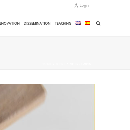
Login
NNOVATION
DISSEMINATION
TEACHING
HOME
/
NEWS
/ NETSCI 2015