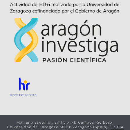
Mariano Esquillor, Edificio I+D Campus Río Ebro,
Universidad de Zaragoza 50018 Zaragoza (Spain) ·
T:
+34