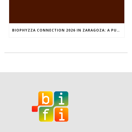
BIOPHYZZA CONNECTION 2026 IN ZARAGOZA: A PUBLIC OUTREACH EVENT ON 26 MARCH WHERE SCIENCE AND PIZZA COME TOGETHER.