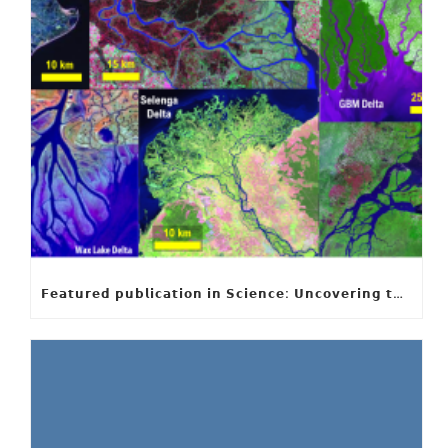
𝗙𝗲𝗮𝘁𝘂𝗿𝗲𝗱 𝗽𝘂𝗯𝗹𝗶𝗰𝗮𝘁𝗶𝗼𝗻 𝗶𝗻 𝗦𝗰𝗶𝗲𝗻𝗰𝗲: 𝗨𝗻𝗰𝗼𝘃𝗲𝗿𝗶𝗻𝗴 𝘁𝗵𝗲 𝗵𝗶𝗱𝗱𝗲𝗻 𝗿𝘂𝗹𝗲𝘀 𝗯𝗲𝗵𝗶𝗻𝗱 𝗿𝗶𝘃𝗲𝗿 𝗱𝗲𝗹𝘁𝗮 𝗴𝗲𝗼𝗺𝗲𝘁𝗿𝘆 𝗮𝗻𝗱 𝗴𝗿𝗼𝘄𝘁𝗵