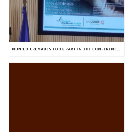
NUNILO CREMADES TOOK PART IN THE CONFERENCE ENTITLED UNDERSTANDING PARKINSON’S. ADVANCES AND NEW PERSPECTIVES’.