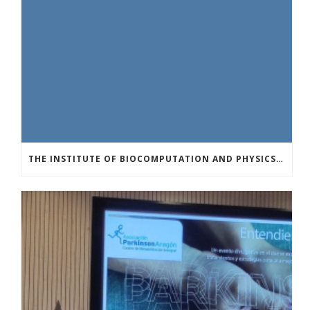
THE INSTITUTE OF BIOCOMPUTATION AND PHYSICS OF COMPLEX SYSTEMS AT THE UNIVERSITY OF ZARAGOZA ORGANISED THE WORKSHOP “THE JOURNEY THROUGH THE DIGESTIVE SYSTEM” FOR MEMBERS OF THE UTRILLO ASSOCIATION