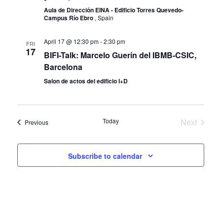
V
T
Aula de Dirección EINA - Edificio Torres Quevedo-
Campus Río Ebro
, Spain
I
S
E
April 17 @ 12:30 pm
-
2:30 pm
S
FRI
W
17
BIFI-Talk: Marcelo Guerín del IBMB-CSIC,
E
S
Barcelona
N
A
Salon de actos del edificio I+D
A
R
V
C
Today
Next
Events
Previous
I
Events
H
G
A
Subscribe to calendar
A
T
N
I
D
O
V
N