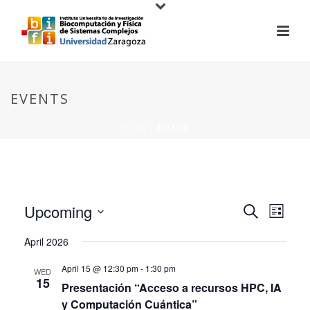
EVENTS
HOME
/
EVENTS
E
E
Upcoming
Search
List
V
Select
V
April 2026
date.
E
E
April 15 @ 12:30 pm
-
1:30 pm
N
WED
15
Presentación “Acceso a recursos HPC, IA
N
T
y Computación Cuántica”