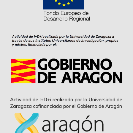
I
O
N