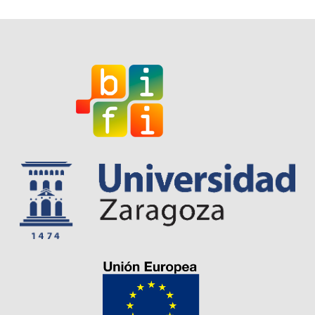
I
E
W
S
N
A
V
I
G
A
T