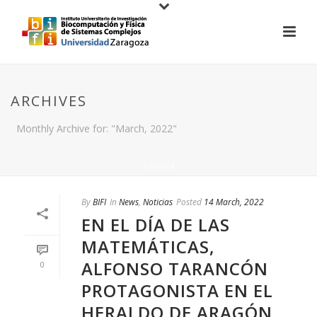
ARCHIVES
Monthly Archive for: "March, 2022"
HOME
/
By
BIFI
In
News
,
Noticias
Posted
14 March, 2022
EN EL DÍA DE LAS
MATEMÁTICAS,
ALFONSO TARANCÓN
0
PROTAGONISTA EN EL
HERALDO DE ARAGÓN