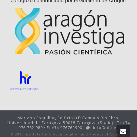
Mariano Esquillor, Edificio I+D Campus Río Ebro,
Universidad de Zaragoza 50018 Zaragoza (Spain) ·
T:
+34
976 762 989 ·
F:
+34 976762990 ·
@:
info@bifi.es
© 2016 Institute for Biocomputation and Physics of Complex