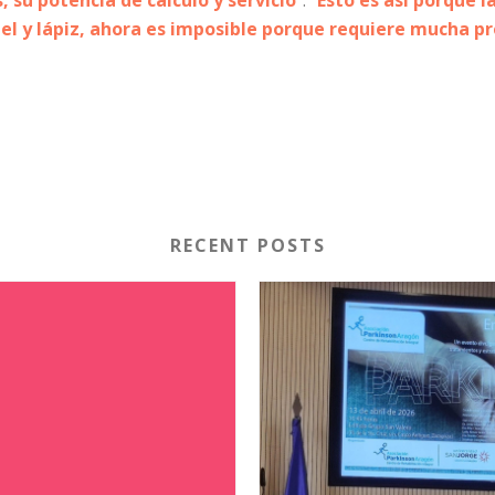
 su potencia de cálculo y servicio
”. “
Esto es así porque l
pel y lápiz, ahora es imposible porque requiere mucha p
RECENT POSTS