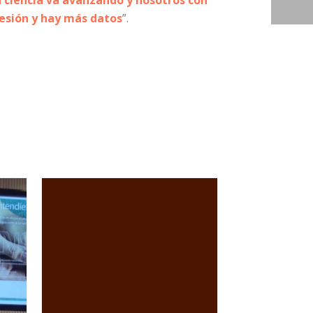
a ciencia va avanzando y nosotros con
resión y hay más datos
”.