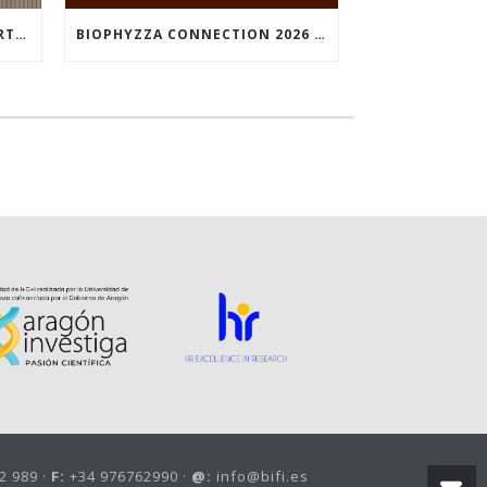
NUNILO CREMADES TOOK PART IN THE CONFERENCE ENTITLED UNDERSTANDING PARKINSON’S. ADVANCES AND NEW PERSPECTIVES’.
BIOPHYZZA CONNECTION 2026 IN ZARAGOZA: A PUBLIC OUTREACH EVENT ON 26 MARCH WHERE SCIENCE AND PIZZA COME TOGETHER.
2 989 ·
F:
+34 976762990 ·
@:
info@bifi.es