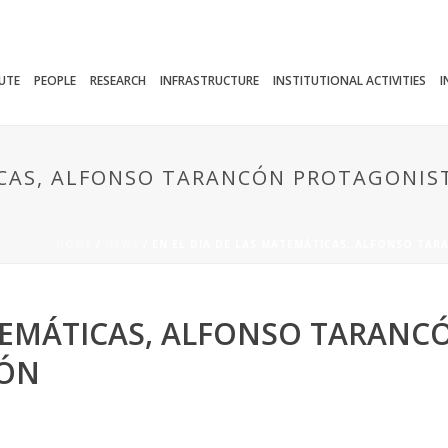
TUTE
PEOPLE
RESEARCH
INFRASTRUCTURE
INSTITUTIONAL ACTIVITIES
I
ICAS, ALFONSO TARANCÓN PROTAGONIST
HOME
/
NEWS
/ EN EL DÍA DE LAS MATEMÁTICAS, ALFONSO TA
ATEMÁTICAS, ALFONSO TARAN
GÓN