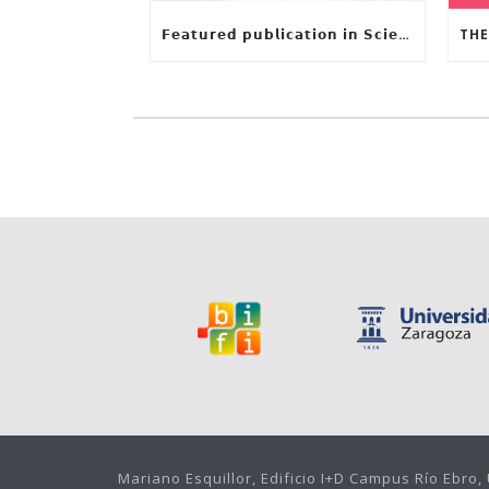
𝗙𝗲𝗮𝘁𝘂𝗿𝗲𝗱 𝗽𝘂𝗯𝗹𝗶𝗰𝗮𝘁𝗶𝗼𝗻 𝗶𝗻 𝗦𝗰𝗶𝗲𝗻𝗰𝗲: 𝗨𝗻𝗰𝗼𝘃𝗲𝗿𝗶𝗻𝗴 𝘁𝗵𝗲 𝗵𝗶𝗱𝗱𝗲𝗻 𝗿𝘂𝗹𝗲𝘀 𝗯𝗲𝗵𝗶𝗻𝗱 𝗿𝗶𝘃𝗲𝗿 𝗱𝗲𝗹𝘁𝗮 𝗴𝗲𝗼𝗺𝗲𝘁𝗿𝘆 𝗮𝗻𝗱 𝗴𝗿𝗼𝘄𝘁𝗵
Mariano Esquillor, Edificio I+D Campus Río Ebro