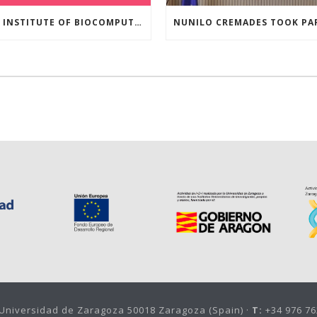
THE INSTITUTE OF BIOCOMPUTATION AND PHYSICS OF COMPLEX SYSTEMS AT THE UNIVERSITY OF ZARAGOZA ORGANISED THE WORKSHOP “THE JOURNEY THROUGH THE DIGESTIVE SYSTEM” FOR MEMBERS OF THE UTRILLO ASSOCIATION
, Universidad de Zaragoza 50018 Zaragoza (Spain) ·
T:
+34 976 76