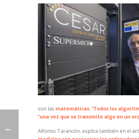
son las
matemáticas
. “
Todos los algori
“
una vez que se transmite algo en un ord
Alfonso Tarancón, explica también en el art